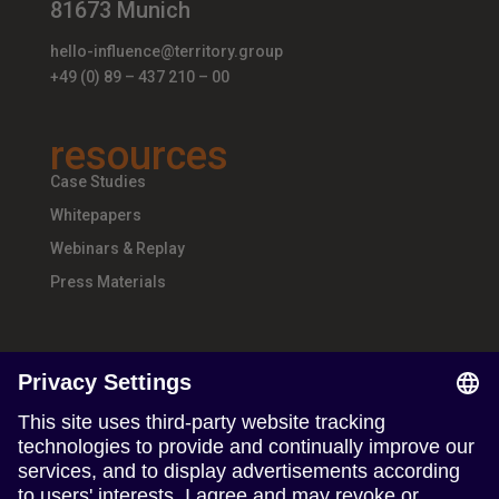
81673 Munich
hello-influence@territory.group
+49 (0) 89 – 437 210 – 00
resources
Case Studies
Whitepapers
Webinars & Replay
Press Materials
about
About Us
Teams & Offices
Careers