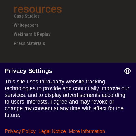
resources
Case Studies
Whitepapers
Webinars & Replay
Press Materials
about
About Us
Teams & Offices
Careers
follow us
Follow us on Linkedin
Follow us on Instagram