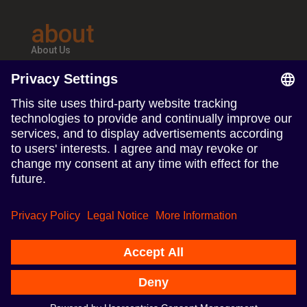
about
About Us
Teams & Offices
Careers
follow us
Follow us on Linkedin
Follow us on Instagram
Terms of Use
Imprint
© 2024 TERRITORY Influence