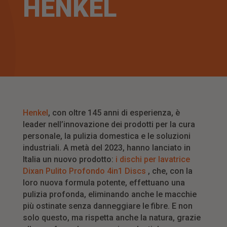
HENKEL
Hen
k
el
, con oltre 145 anni di esperienza, è
leader nell’innovazione dei prodotti per la cura
personale, la pulizia domestica e le soluzioni
industriali. A metà del 2023, hanno lanciato in
Italia un nuovo prodotto:
i dischi per lavatrice
Dixan
Pulito
Profondo
4in1 Discs
, che, con la
loro nuova formula potente, effettuano una
pulizia profonda, eliminando anche le macchie
più ostinate senza danneggiare le fibre. E non
solo questo, ma rispetta anche la natura, grazie