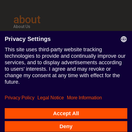
about
About Us
Teams & Offices
Careers
follow us
Follow us on Linkedin
Follow us on Instagram
Terms of Use
Imprint