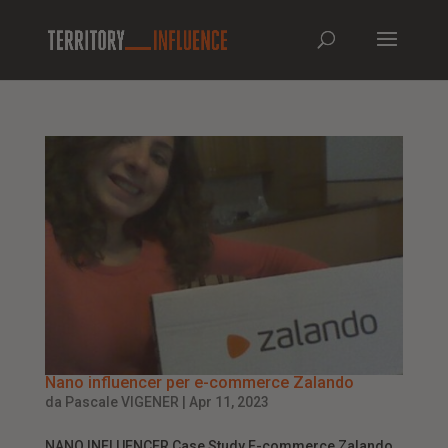
Nano influencer per e-commerce Zalando
da
Pascale VIGENER
|
Apr 11, 2023
NANO INFLUENCER Case Study E-commerce Zalando