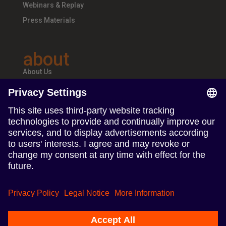
Webinars & Replay
Press Materials
about
About Us
Teams & Offices
Careers
follow us
Follow us on Linkedin
Follow us on Instagram