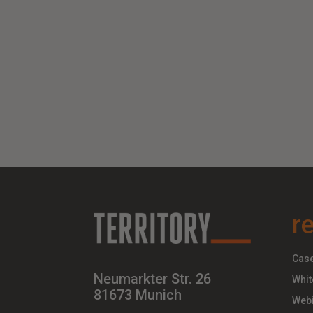
r
Case
Neumarkter Str. 26
Whit
81673 Munich
Webi