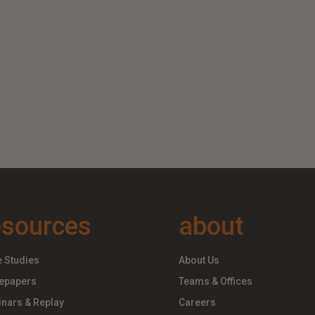
esources
about
 Studies
About Us
epapers
Teams & Offices
nars & Replay
Careers