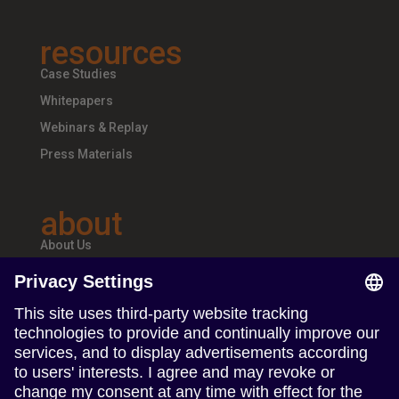
resources
Case Studies
Whitepapers
Webinars & Replay
Press Materials
about
About Us
Teams & Offices
Careers
follow us
Follow us on Linkedin
Follow us on Instagram