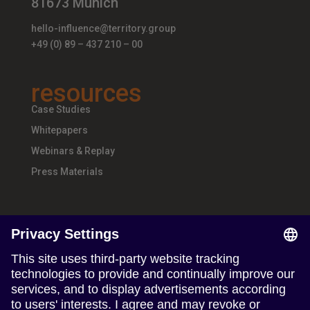
81673 Munich
hello-influence@territory.group
+49 (0) 89 – 437 210 – 00
resources
Case Studies
Whitepapers
Webinars & Replay
Press Materials
about
About Us
Teams & Offices
Careers