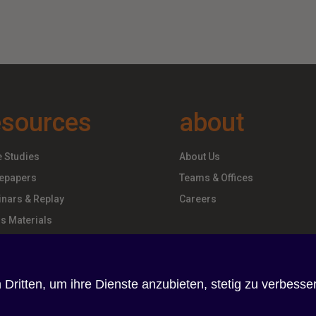
esources
about
 Studies
About Us
epapers
Teams & Offices
nars & Replay
Careers
s Materials