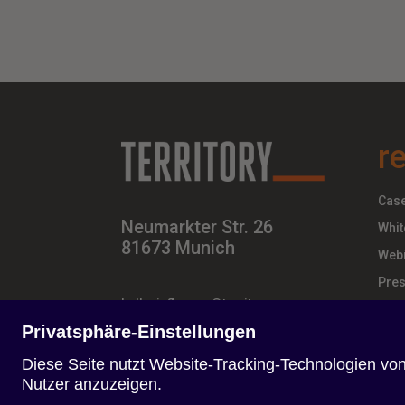
r
Case
Neumarkter Str. 26
Whit
81673 Munich
Webi
Pres
hello-influence@territory.group
+49 (0) 89 – 437 210 – 00