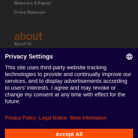
Webinars & Replay
Press Materials
about
About Us
Teams & Offices
Careers
follow us
Follow us on Linkedin
Follow us on Instagram