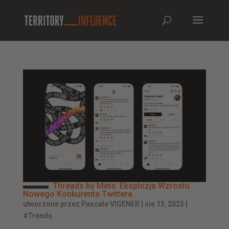
Threads by Meta: Eksplozja Wzrostu
Nowego Konkurenta Twittera
utworzone przez
Pascale VIGENER
|
sie 13, 2023
|
#Trends