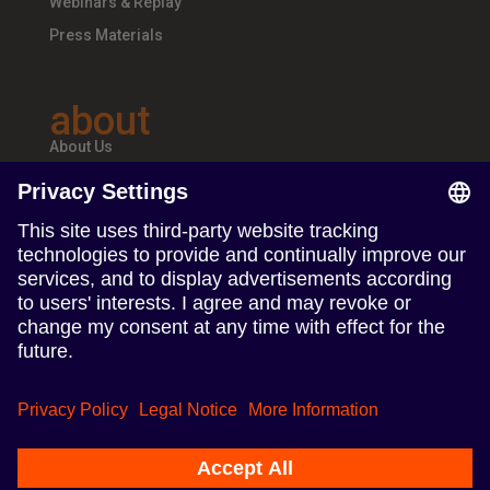
Webinars & Replay
Press Materials
about
About Us
Teams & Offices
Careers
follow us
Follow us on Linkedin
Follow us on Instagram