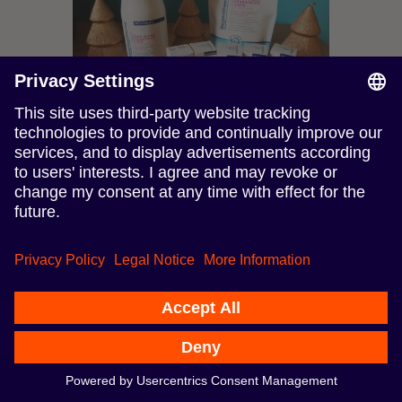
Wnioski
Influencer marketing stał się potężną i
skuteczną strategią dla marek,
umożliwiając autentyczne nawiązanie
kontaktu z grupą docelową. Poprzez
współpracę z influencerami, marki
mogą wykorzystać ich wpływ,
wiarygodność i zaangażowaną
publiczność w celu tworzenia
wpływowych kampanii. W tym