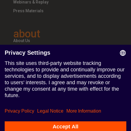
Webinars & Replay
Press Materials
about
About Us
Teams & Offices
Careers
follow us
Follow us on Linkedin
Follow us on Instagram