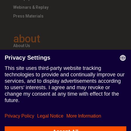
Webinars & Replay
Press Materials
about
About Us
Teams & Offices
Careers
follow us
Follow us on Linkedin
Follow us on Instagram