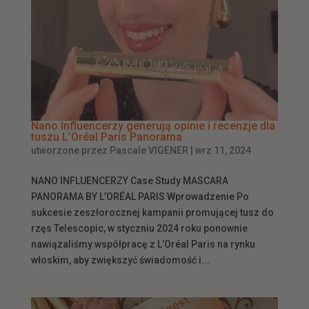
Nano Influencerzy generują opinie i recenzje dla
tuszu L’Oréal Paris Panorama
utworzone przez
Pascale VIGENER
|
wrz 11, 2024
NANO INFLUENCERZY Case Study MASCARA
PANORAMA BY L’ORÉAL PARIS Wprowadzenie Po
sukcesie zeszłorocznej kampanii promującej tusz do
rzęs Telescopic, w styczniu 2024 roku ponownie
nawiązaliśmy współpracę z L’Oréal Paris na rynku
włoskim, aby zwiększyć świadomość i...