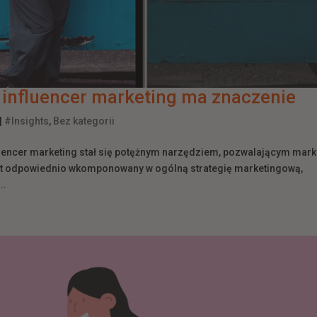
influencer marketing ma znaczenie
|
#Insights
,
Bez kategorii
fluencer marketing stał się potężnym narzędziem, pozwalającym ma
est odpowiednio wkomponowany w ogólną strategię marketingową,
..