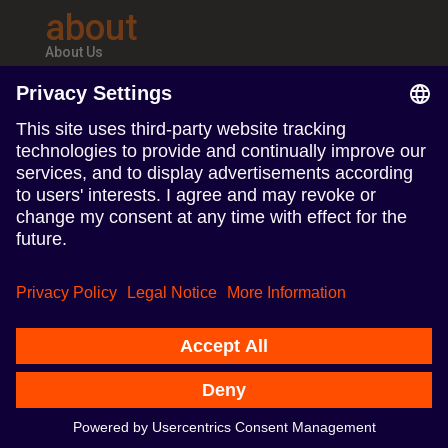
about
About Us
Teams & Offices
Careers
follow us
Follow us on Linkedin
Follow us on Instagram
Privacy Policy
Nasze biura
© 2024 TERRITORY Influence