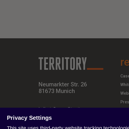
r
Case
Neumarkter Str. 26
Whit
81673 Munich
Webi
Pres
hello-influence@territory.group
+49 (0) 89 – 437 210 – 00