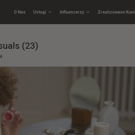
O Nas
Usługi
Influencerzy
Zrealizowane Kam
suals (23)
24