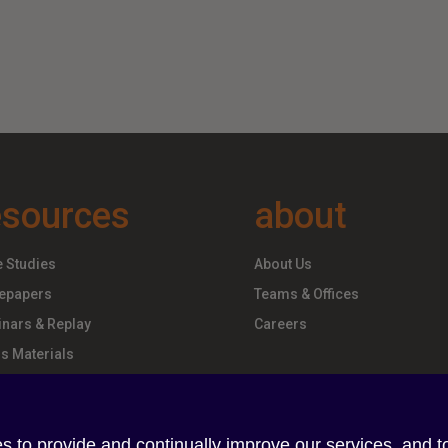
esources
about
 Studies
About Us
epapers
Teams & Offices
nars & Replay
Careers
s Materials