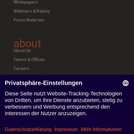
Whitepapers
Webinars & Replay
Press Materials
about
About Us
Teams & Offices
Careers
follow us
Follow us on Linkedin
Follow us on Instagram