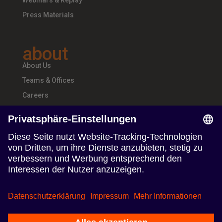
Webinars & Replay
Press Materials
about
About Us
Teams & Offices
Careers
follow us
Follow us on Linkedin
Follow us on Instagram