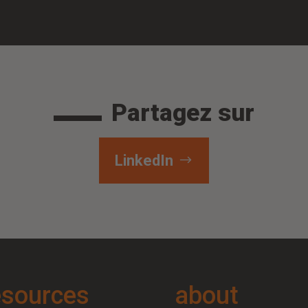
Partagez sur
LinkedIn
esources
about