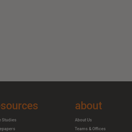
esources
about
 Studies
About Us
epapers
Teams & Offices