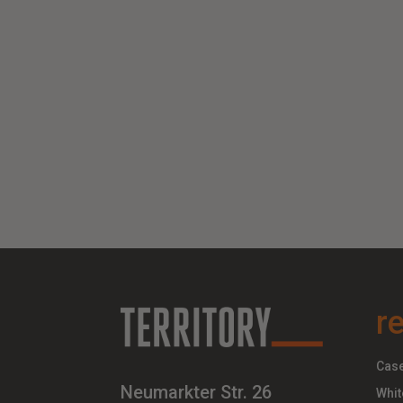
r
Case
Neumarkter Str. 26
Whit