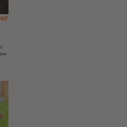
our
t
ions