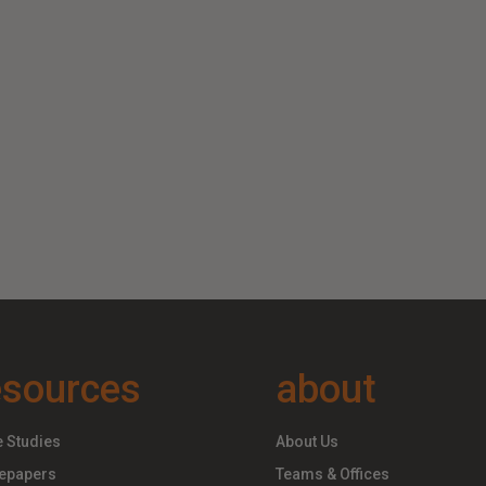
esources
about
 Studies
About Us
epapers
Teams & Offices