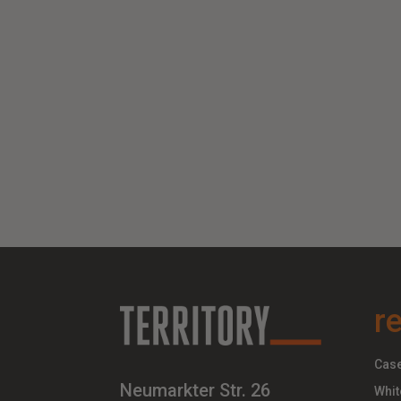
r
Case
Neumarkter Str. 26
Whit