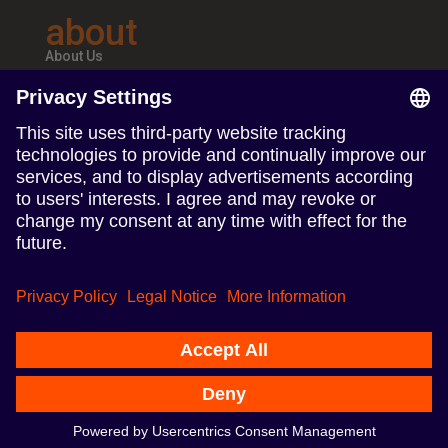
about
About Us
Teams & Offices
Careers
follow us
Follow us on Linkedin
Follow us on Instagram
Privacy Policy
Nasze biura
© 2024 TERRITORY Influence