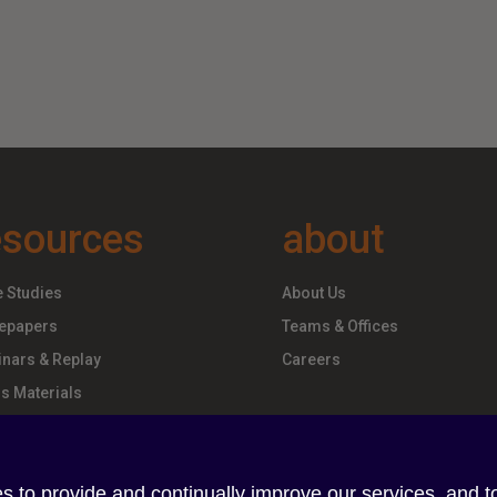
esources
about
 Studies
About Us
epapers
Teams & Offices
nars & Replay
Careers
s Materials