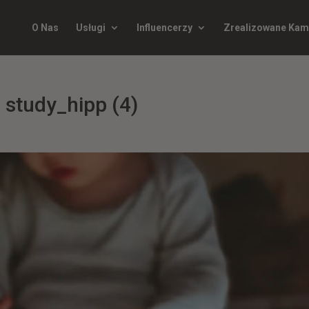
O Nas
Usługi
Influencerzy
Zrealizowane Kam
e study_hipp (4)