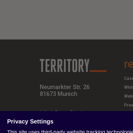
r
Case
Neumarkter Str. 26
Whit
81673 Munich
Webi
Pres
hello-influence@territory.group
+49 (0) 89 – 437 210 – 00