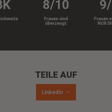
3K
8/10
9
eichweite
Frauen sind
Frauen 
überzeugt
NUR DI
TEILE AUF
LinkedIn