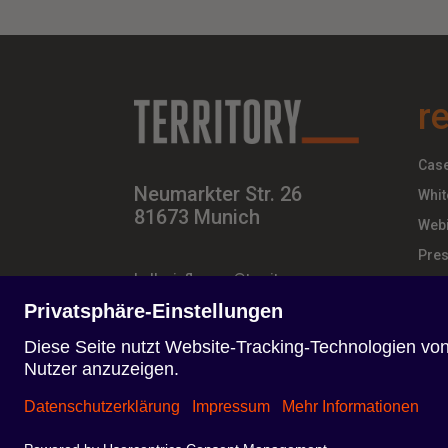
r
Case
Neumarkter Str. 26
Whit
81673 Munich
Webi
Pres
hello-influence@territory.group
+49 (0) 89 – 437 210 – 00
Nutzungsbedingungen
Datenschutzerklärung