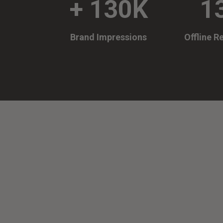
+ 130K
1
Brand Impressions
Offline R