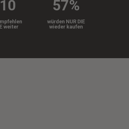
/10
57
%
empfehlen
würden NUR DIE
E weiter
wieder kaufen