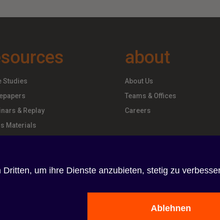
esources
about
 Studies
About Us
epapers
Teams & Offices
nars & Replay
Careers
s Materials
Impressum