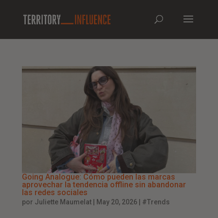
Going Analogue: Cómo pueden las marcas
aprovechar la tendencia offline sin abandonar
las redes sociales
por
Juliette Maumelat
|
May 20, 2026
|
#Trends