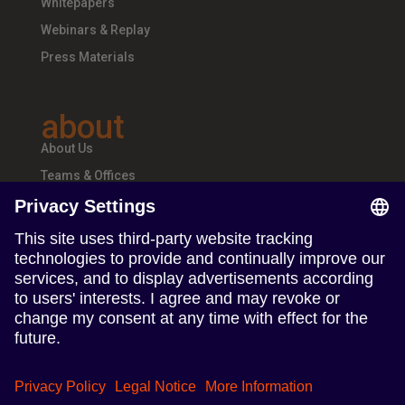
Whitepapers
Webinars & Replay
Press Materials
about
About Us
Teams & Offices
Careers
follow us
Follow us on Linkedin
Follow us on Instagram