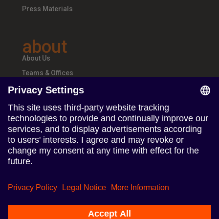
Press Materials
about
About Us
Teams & Offices
Careers
follow us
Follow us on Linkedin
Follow us on Instagram
Condiciones de uso
Política de privacidad