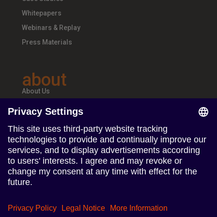
Whitepapers
Webinars & Replay
Press Materials
about
About Us
Teams & Offices
Careers
follow us
Follow us on Linkedin
Follow us on Instagram