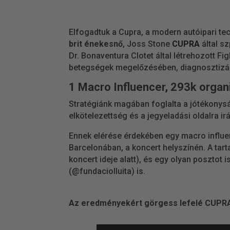
Elfogadtuk a Cupra, a modern autóipari te
brit énekesnő
, Joss Stone
CUPRA
által s
Dr. Bonaventura Clotet által létrehozott Fi
betegségek megelőzésében, diagnosztizá
1 Macro Influencer, 293k orga
Stratégiánk magában foglalta a jótékonys
elkötelezettség és a jegyeladási oldalra 
Ennek elérése érdekében egy macro influen
Barcelonában, a koncert helyszínén. A tar
koncert ideje alatt), és egy olyan posztot
(@fundaciolluita) is.
Az eredményekért görgess lefelé CUPRA