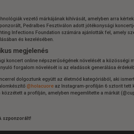
chnológiák vezető márkájának kihívását, amelyben arra kérte
zponzorált, Pedralbes Fesztiválon adott jótékonysági koncertj
ghting Infections Foundation számára ajánlották fel, amely sz
lásában és kezelésében.
nikus megjelenés
ági koncert online népszerűségének növelését a közösségi m
irányuló forgalom növelését is az eladások generálása érdeké
cerrel dolgoztunk együtt az életmód kategóriából, aki ismert
talomkészítő
@holacuore
az Instagram-profilján 6 sztorit tett 
 is közzétett a profilján, amelyben megemlítette a márkát (@cu
 szponzorált!