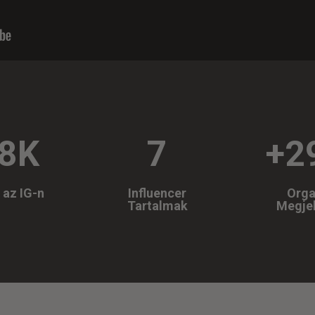
8K
7
+2
 az IG-n
Influencer
Orga
Tartalmak
Megje