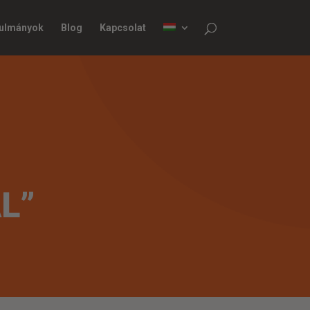
nulmányok
Blog
Kapcsolat
L”