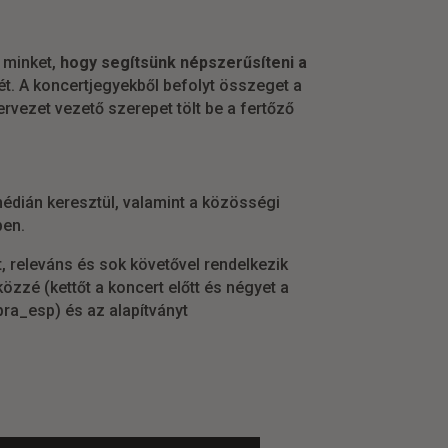
k minket,
hogy segítsünk népszerűsíteni a
ét. A koncertjegyekből befolyt összeget a
ervezet vezető szerepet tölt be a fertőző
édián keresztül, valamint a közösségi
ben.
, releváns és sok követővel rendelkezik
közzé (kettőt a koncert előtt és négyet a
pra_esp) és az alapítványt