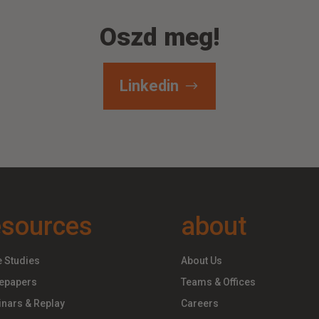
Oszd meg!
Linkedin
esources
about
 Studies
About Us
epapers
Teams & Offices
nars & Replay
Careers