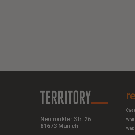
r
Case
Neumarkter Str. 26
Whit
81673 Munich
Webi