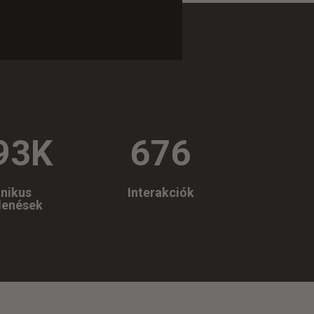
93K
676
nikus
Interakciók
lenések