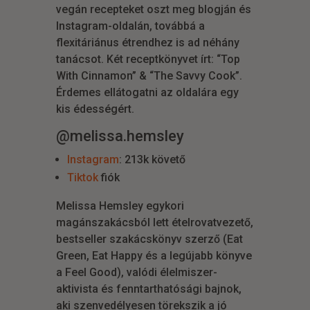
vegán recepteket oszt meg blogján és
Instagram-oldalán, továbbá a
flexitáriánus étrendhez is ad néhány
tanácsot. Két receptkönyvet írt: “Top
With Cinnamon” & “The Savvy Cook”.
Érdemes ellátogatni az oldalára egy
kis édességért.
@melissa.hemsley
Instagram
: 213k követő
Tiktok
fiók
Melissa Hemsley egykori
magánszakácsból lett ételrovatvezető,
bestseller szakácskönyv szerző (Eat
Green, Eat Happy és a legújabb könyve
a Feel Good), valódi élelmiszer-
aktivista és fenntarthatósági bajnok,
aki szenvedélyesen törekszik a jó