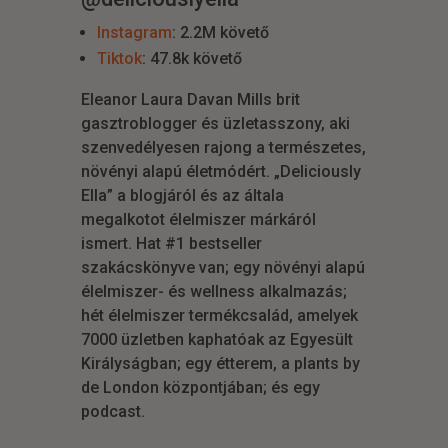
Instagram
: 2.2M követő
Tiktok
: 47.8k követő
Eleanor Laura Davan Mills brit
gasztroblogger és üzletasszony, aki
szenvedélyesen rajong a természetes,
növényi alapú életmódért. „Deliciously
Ella” a blogjáról és az általa
megalkotot élelmiszer márkáról
ismert. Hat #1 bestseller
szakácskönyve van; egy növényi alapú
élelmiszer- és wellness alkalmazás;
hét élelmiszer termékcsalád, amelyek
7000 üzletben kaphatóak az Egyesült
Királyságban; egy étterem, a plants by
de London központjában; és egy
podcast.