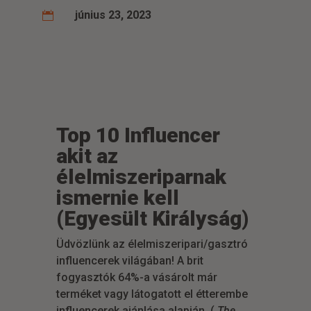
június 23, 2023

Top 10 Influencer
akit az
élelmiszeriparnak
ismernie kell
(Egyesült Királyság)
Üdvözlünk az élelmiszeripari/gasztró
influencerek világában! A brit
fogyasztók 64%-a vásárolt már
terméket vagy látogatott el étterembe
influencerek ajánlása alapján. (
The