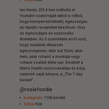
Ian Haste, 2014-ben indította el
Youtube-csatornáját abból a célból,
hogy könnyen követhető, egészséges
és tápláló recepteket készítsen. Hisz
az egészséges és szezonális
ételekben. Az ő szemlélete arról szól,
hogy mindenki étkezzen
egészségesen, akár tud főzni, akár
nem, akár rohanó a munkája vagy
rohanó családi élete van. Emellett a
Men’s Health műsorvezetője és írója,
valamint saját könyve, a „The 7-day
basket”.
@rosiefoodie
Instagram
: 110k követő
Tiktok
fiók