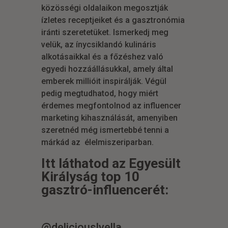
közösségi oldalaikon megosztják
ízletes receptjeiket és a gasztronómia
iránti szeretetüket. Ismerkedj meg
velük, az ínycsiklandó kulináris
alkotásaikkal és a főzéshez való
egyedi hozzáállásukkal, amely által
emberek millióit inspirálják.
Végül
pedig megtudhatod, hogy miért
érdemes megfontolnod az influencer
marketing kihasználását, amenyiben
szeretnéd még ismertebbé tenni a
márkád az élelmiszeriparban.
Itt láthatod az Egyesült
Királyság top 10
gasztró-influencerét:
@deliciouslyella