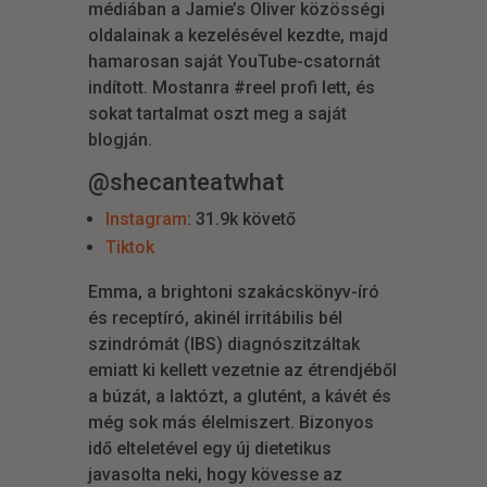
médiában a Jamie’s Oliver közösségi
oldalainak a kezelésével kezdte, majd
hamarosan saját YouTube-csatornát
indított. Mostanra #reel profi lett, és
sokat tartalmat oszt meg a saját
blogján.
@shecanteatwhat
Instagram
: 31.9k követő
Tiktok
Emma, a brightoni szakácskönyv-író
és receptíró, akinél irritábilis bél
szindrómát (IBS) diagnószitzáltak
emiatt ki kellett vezetnie az étrendjéből
a búzát, a laktózt, a glutént, a kávét és
még sok más élelmiszert. Bizonyos
idő elteletével egy új dietetikus
javasolta neki, hogy kövesse az