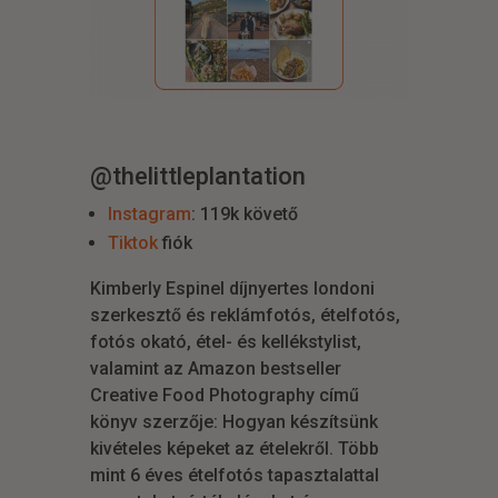
@thelittleplantation
Instagram
: 119k követő
Tiktok
fiók
Kimberly Espinel díjnyertes londoni
szerkesztő és reklámfotós, ételfotós,
fotós okató, étel- és kellékstylist,
valamint az Amazon bestseller
Creative Food Photography című
könyv szerzője: Hogyan készítsünk
kivételes képeket az ételekről. Több
mint 6 éves ételfotós tapasztalattal