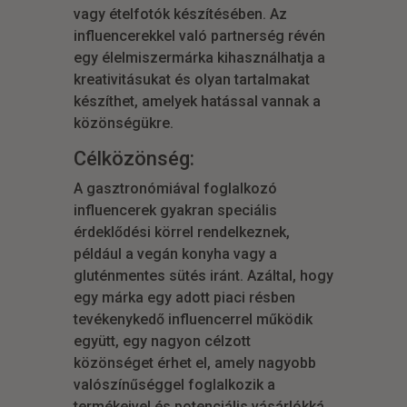
vagy ételfotók készítésében. Az
influencerekkel való partnerség révén
egy élelmiszermárka kihasználhatja a
kreativitásukat és olyan tartalmakat
készíthet, amelyek hatással vannak a
közönségükre.
Célközönség:
A gasztronómiával foglalkozó
influencerek gyakran speciális
érdeklődési körrel rendelkeznek,
például a vegán konyha vagy a
gluténmentes sütés iránt. Azáltal, hogy
egy márka egy adott piaci résben
tevékenykedő influencerrel működik
együtt, egy nagyon célzott
közönséget érhet el, amely nagyobb
valószínűséggel foglalkozik a
termékeivel és potenciális vásárlókká