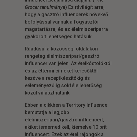
Grocer tanulmánya
) Ez rávilágít arra,
hogy a gasztró influencerek növekvő
befolyással vannak a fogyasztói
magatartásra, és az élelmiszeriparra
gyakorolt lehetséges hatásuk.
Ráadásul a közösségi oldalakon
rengeteg élelmiszeripari/gasztró
influencer van jelen. Az ételkóstolóktól
és az éttermi címeket keresőktől
kezdve a receptkészítőkig és
véleményezőiig sokféle lehetőség
közül választhatunk.
Ebben a cikkben a Territory Influence
bemutatja a legjobb
élelmiszeripari/gasztró influencert,
akiket ismerned kell, kiemelve 10 brit
influencert. Ezek az étel rajongók a