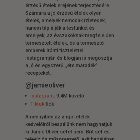
érzésű ételek erejének terjesztésére.
Számára a jó érzésű ételek olyan
ételek, amelyek nemcsak ízletesek,
hanem táplálják a testünket és
amelyek, az évszakoknak megfelelően
termesztett ételek, és a termesztő
emberek iránti tisztelettel.
Instagramján és blogján is megosztja
a jó és egyszerű ,,ételmaradék”
recepteket.
@jamieoliver
Instagram
: 9.4M követő
Tiktok
fiók
Amennyiben az angol ételek
kedvelőiről beszélünk nem hagyhatjuk
ki Jamie Olivér séfet sem. Brit séf és
televíziós műsorvezető, akit hazájában