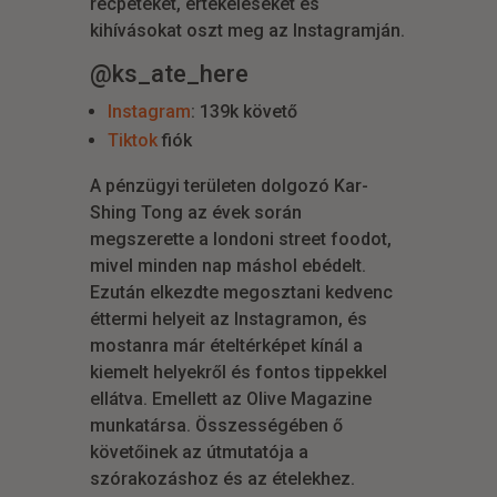
recpeteket, értékeléseket és
kihívásokat oszt meg az Instagramján.
@ks_ate_here
Instagram
: 139k követő
Tiktok
fiók
A pénzügyi területen dolgozó Kar-
Shing Tong az évek során
megszerette a londoni street foodot,
mivel minden nap máshol ebédelt.
Ezután elkezdte megosztani kedvenc
éttermi helyeit az Instagramon, és
mostanra már ételtérképet kínál a
kiemelt helyekről és fontos tippekkel
ellátva. Emellett az Olive Magazine
munkatársa. Összességében ő
követőinek az útmutatója a
szórakozáshoz és az ételekhez.