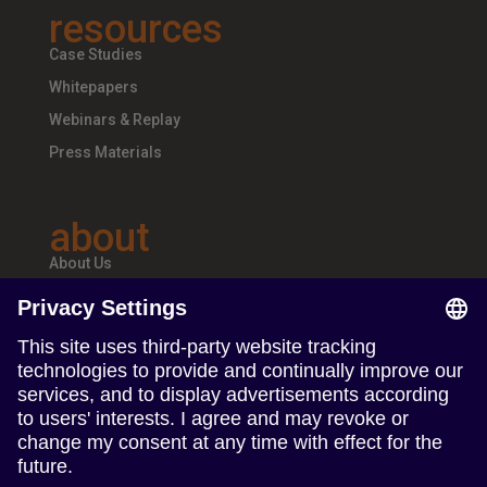
resources
Case Studies
Whitepapers
Webinars & Replay
Press Materials
about
About Us
Teams & Offices
Careers
follow us
Follow us on Linkedin
Follow us on Instagram