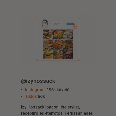
@izyhossack
Instagram
: 196k követő
Tiktok
fiók
Izy Hossack londoni ételstylist,
receptíró és ételfotós. Férfiasan édes