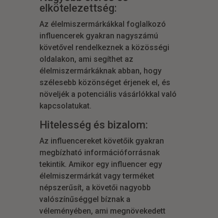
elkötelezettség:
Az élelmiszermárkákkal foglalkozó
influencerek gyakran nagyszámú
követővel rendelkeznek a közösségi
oldalakon, ami segíthet az
élelmiszermárkáknak abban, hogy
szélesebb közönséget érjenek el, és
növeljék a potenciális vásárlókkal való
kapcsolatukat.
Hitelesség és bizalom:
Az influencereket követőik gyakran
megbízható információforrásnak
tekintik. Amikor egy influencer egy
élelmiszermárkát vagy terméket
népszerűsít, a követői nagyobb
valószínűséggel bíznak a
véleményében, ami megnövekedett