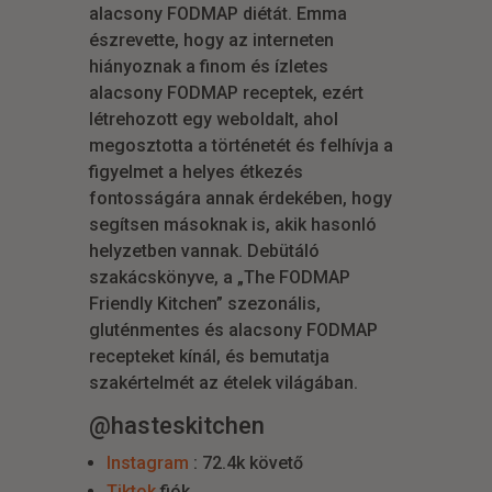
alacsony FODMAP diétát. Emma
észrevette, hogy az interneten
hiányoznak a finom és ízletes
alacsony FODMAP receptek, ezért
létrehozott egy weboldalt, ahol
megosztotta a történetét és felhívja a
figyelmet a helyes étkezés
fontosságára annak érdekében, hogy
segítsen másoknak is, akik hasonló
helyzetben vannak. Debütáló
szakácskönyve, a „The FODMAP
Friendly Kitchen” szezonális,
gluténmentes és alacsony FODMAP
recepteket kínál, és bemutatja
szakértelmét az ételek világában.
@hasteskitchen
Instagram
: 72.4k követő
Tiktok
fiók