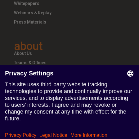
Whitepapers
Webinars & Replay
Press Materials
about
About Us
Teams & Offices
Careers
follow us
Follow us on Linkedin
Follow us on Instagram