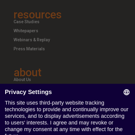
resources
Case Studies
Whitepapers
Webinars & Replay
Press Materials
about
About Us
Teams & Offices
Careers
follow us
Follow us on Linkedin
Follow us on Instagram