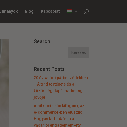
nulmányok
Blog
Kapcsolat
Search
Recent Posts
20 év valódi párbeszédekben
– A trnd története és a
közösségalapú marketing
jövője
Amit social-ön kifogunk, az
e-commerce-ben elúszik:
Hogyan tartsuk fenn a
vásárlói engagement-et?