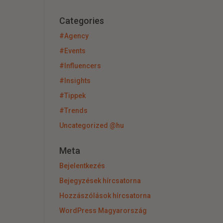
Categories
#Agency
#Events
#Influencers
#Insights
#Tippek
#Trends
Uncategorized @hu
Meta
Bejelentkezés
Bejegyzések hírcsatorna
Hozzászólások hírcsatorna
WordPress Magyarország