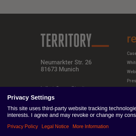
r
Case
Neumarkter Str. 26
Whit
81673 Munich
Webi
Pres
hello-influence@territory.group
+49 (0) 89 – 437 210 – 00
Terms of Use
Privacy Policy
Impresszum