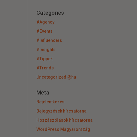
Categories
#Agency
#Events
#Influencers
#Insights
#Tippek
#Trends
Uncategorized @hu
Meta
Bejelentkezés
Bejegyzések hírcsatorna
Hozzászólások hírcsatorna
WordPress Magyarország