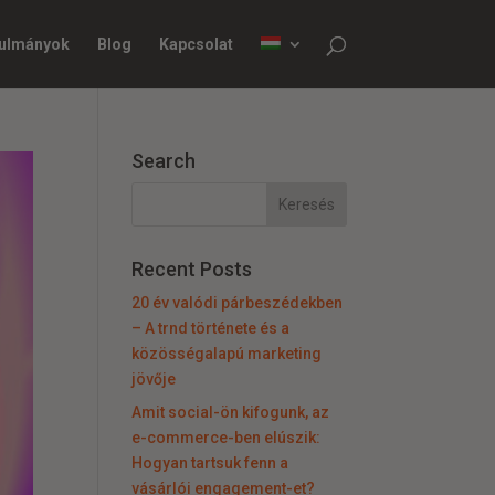
nulmányok
Blog
Kapcsolat
Search
Recent Posts
20 év valódi párbeszédekben
– A trnd története és a
közösségalapú marketing
jövője
Amit social-ön kifogunk, az
e-commerce-ben elúszik:
Hogyan tartsuk fenn a
vásárlói engagement-et?