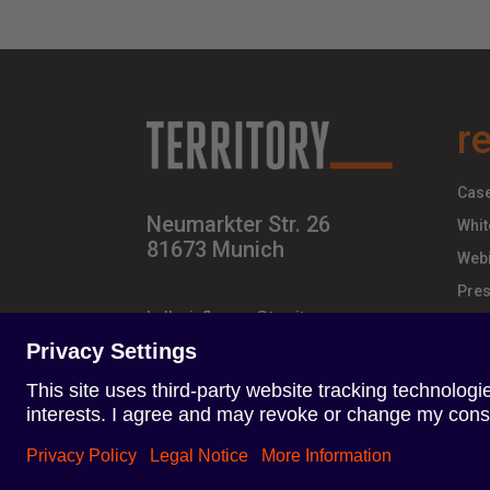
r
Case
Neumarkter Str. 26
Whit
81673 Munich
Webi
Pres
hello-influence@territory.group
+49 (0) 89 – 437 210 – 00
Terms of Use
Privacy Policy
Impresszum