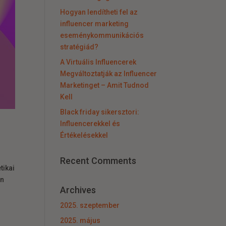
Hogyan lendítheti fel az
influencer marketing
eseménykommunikációs
stratégiád?
A Virtuális Influencerek
Megváltoztatják az Influencer
Marketinget – Amit Tudnod
Kell
Black friday sikersztori:
Influencerekkel és
Értékelésekkel
Recent Comments
tikai
an
Archives
2025. szeptember
2025. május