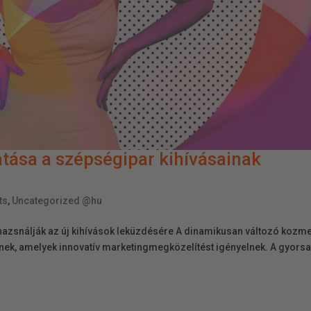
atása a szépségipar kihívásainak
ts
,
Uncategorized @hu
hazsnálják az új kihívások leküzdésére A dinamikusan változó kozme
nek, amelyek innovatív marketingmegközelítést igényelnek. A gyors