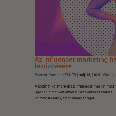
Az influencer marketing h
leküzdésére
Szerző:
Pamela KESNER
|
máj 15, 2024
|
#Insigh
A kozmetikai márkák az influencer marketinget 
iparban a márkák olyan kihívásokkal szembesül
változó trendek, az átláthatósággal...