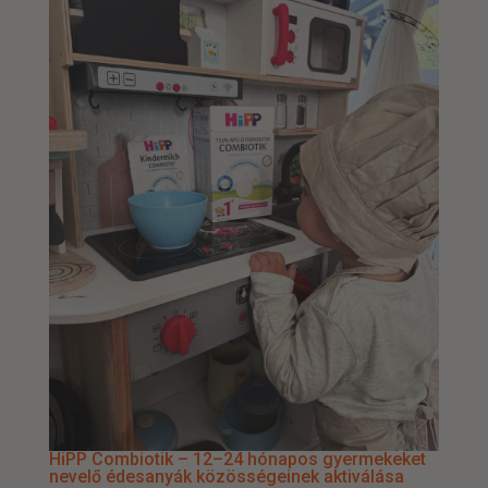
HiPP Combiotik – 12–24 hónapos gyermekeket
nevelő édesanyák közösségeinek aktiválása