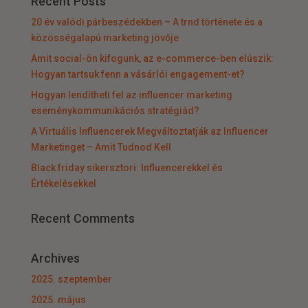
Recent Posts
20 év valódi párbeszédekben – A trnd története és a
közösségalapú marketing jövője
Amit social-ön kifogunk, az e-commerce-ben elúszik:
Hogyan tartsuk fenn a vásárlói engagement-et?
Hogyan lendítheti fel az influencer marketing
eseménykommunikációs stratégiád?
A Virtuális Influencerek Megváltoztatják az Influencer
Marketinget – Amit Tudnod Kell
Black friday sikersztori: Influencerekkel és
Értékelésekkel
Recent Comments
Archives
2025. szeptember
2025. május