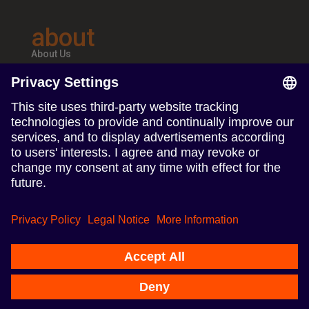
about
About Us
Teams & Offices
Careers
follow us
Follow us on Linkedin
Follow us on Instagram
Terms of Use
Privacy Policy
Impresszum