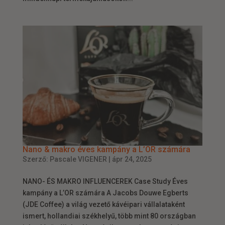
Nano & makro éves kampány a L’OR számára
Szerző:
Pascale VIGENER
|
ápr 24, 2025
NANO- ÉS MAKRO INFLUENCEREK Case Study Éves
kampány a L’OR számára A Jacobs Douwe Egberts
(JDE Coffee) a világ vezető kávéipari vállalataként
ismert, hollandiai székhelyű, több mint 80 országban