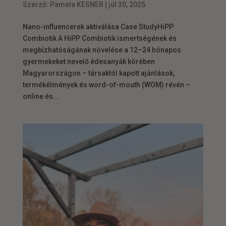
Szerző:
Pamela KESNER
|
júl 30, 2025
Nano-influencerek aktiválása Case StudyHiPP
Combiotik A HiPP Combiotik ismertségének és
megbízhatóságának növelése a 12–24 hónapos
gyermekeket nevelő édesanyák körében
Magyarországon – társaktól kapott ajánlások,
termékélmények és word-of-mouth (WOM) révén –
online és...