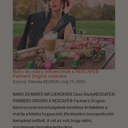
Nano és mikro influencerek a NESCAFÉ®
Farmers Origins számára
Szerző:
Pamela KESNER
|
máj 19, 2025
NANO ÉS MIKRO INFLUENCEREK Case StudyNESCAFÉ®
FARMERS ORIGINS A NESCAFÉ® Farmers Origins
kávésorozat ismertségének növelése érdekében a
márka a hiteles fogyasztói élményekre összpontosító
kampányt indított. A cél az volt, hogy valós,
mindennapi termékajánlásokon...