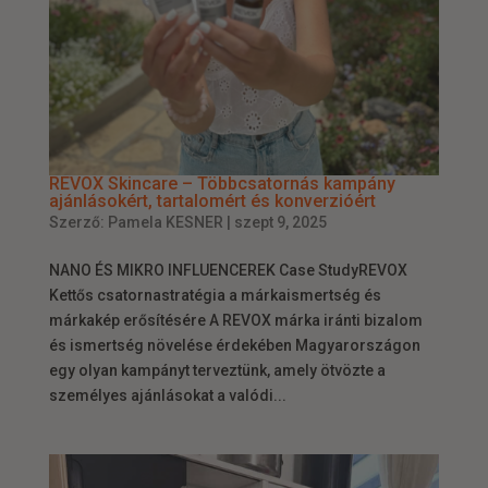
REVOX Skincare – Többcsatornás kampány
ajánlásokért, tartalomért és konverzióért
Szerző:
Pamela KESNER
|
szept 9, 2025
NANO ÉS MIKRO INFLUENCEREK Case StudyREVOX
Kettős csatornastratégia a márkaismertség és
márkakép erősítésére A REVOX márka iránti bizalom
és ismertség növelése érdekében Magyarországon
egy olyan kampányt terveztünk, amely ötvözte a
személyes ajánlásokat a valódi...