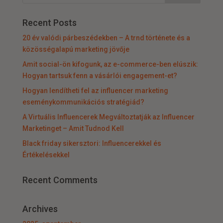
Recent Posts
20 év valódi párbeszédekben – A trnd története és a
közösségalapú marketing jövője
Amit social-ön kifogunk, az e-commerce-ben elúszik:
Hogyan tartsuk fenn a vásárlói engagement-et?
Hogyan lendítheti fel az influencer marketing
eseménykommunikációs stratégiád?
A Virtuális Influencerek Megváltoztatják az Influencer
Marketinget – Amit Tudnod Kell
Black friday sikersztori: Influencerekkel és
Értékelésekkel
Recent Comments
Archives