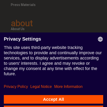
Press Materials
about
About Us
Teams & Offices
Careers
follow us
Follow us on Linkedin
Follow us on Instagram
Terms of Use
Privacy Policy
Impresszum