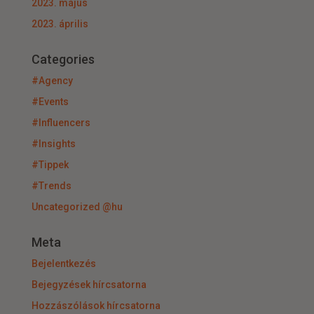
2023. május
2023. április
Categories
#Agency
#Events
#Influencers
#Insights
#Tippek
#Trends
Uncategorized @hu
Meta
Bejelentkezés
Bejegyzések hírcsatorna
Hozzászólások hírcsatorna