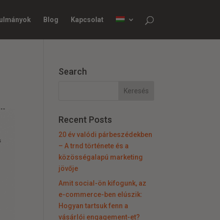
nulmányok
Blog
Kapcsolat
Search
Recent Posts
20 év valódi párbeszédekben
– A trnd története és a
közösségalapú marketing
jövője
Amit social-ön kifogunk, az
e-commerce-ben elúszik:
Hogyan tartsuk fenn a
vásárlói engagement-et?