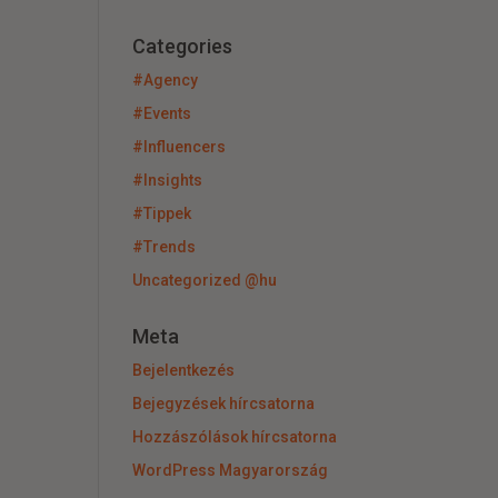
Categories
#Agency
#Events
#Influencers
#Insights
#Tippek
#Trends
Uncategorized @hu
Meta
Bejelentkezés
Bejegyzések hírcsatorna
Hozzászólások hírcsatorna
WordPress Magyarország