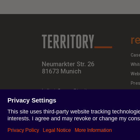
r
Case
Neumarkter Str. 26
Whit
81673 Munich
Webi
Pres
hello-influence@territory.group
+49 (0) 89 – 437 210 – 00
Terms of Use
Privacy Policy
Impresszum