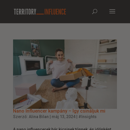
Nano Influencer kampány – Így csináljuk mi
Szerző:
Alina Bilan
|
máj 13, 2024
|
#Insights
A nano influencerek bár kicsinek tűnnek, és időnként