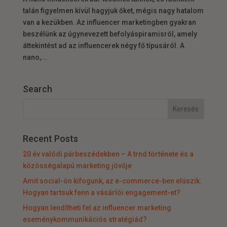
talán figyelmen kívül hagyjuk őket, mégis nagy hatalom
van a kezükben. Az influencer marketingben gyakran
beszélünk az úgynevezett befolyáspiramisról, amely
áttekintést ad az influencerek négy fő típusáról. A
nano,...
Search
Recent Posts
20 év valódi párbeszédekben – A trnd története és a
közösségalapú marketing jövője
Amit social-ön kifogunk, az e-commerce-ben elúszik:
Hogyan tartsuk fenn a vásárlói engagement-et?
Hogyan lendítheti fel az influencer marketing
eseménykommunikációs stratégiád?