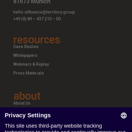
81673 Munich
hello-influence@territory.group
+49 (0) 89 – 437 210 – 00
resources
Case Studies
Whitepapers
Webinars & Replay
Press Materials
about
About Us
Teams & Offices
Careers