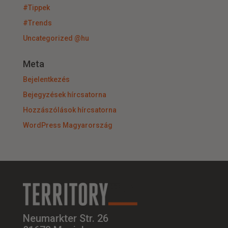
#Tippek
#Trends
Uncategorized @hu
Meta
Bejelentkezés
Bejegyzések hírcsatorna
Hozzászólások hírcsatorna
WordPress Magyarország
Neumarkter Str. 26